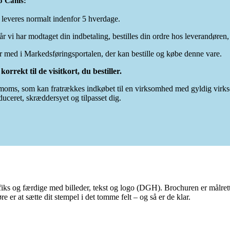
o Canis:
e leveres normalt indenfor 5 hverdage.
år vi har modtaget din indbetaling, bestilles din ordre hos leverandøren
 med i Markedsføringsportalen, der kan bestille og købe denne vare.
orrekt til de visitkort, du bestiller.
oms, som kan fratrækkes indkøbet til en virksomhed med gyldig virks
duceret, skræddersyet og tilpasset dig.
r fiks og færdige med billeder, tekst og logo (DGH). Brochuren er målr
er at sætte dit stempel i det tomme felt – og så er de klar.