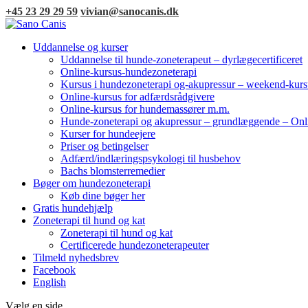
+45 23 29 29 59
vivian@sanocanis.dk
Uddannelse og kurser
Uddannelse til hunde-zoneterapeut – dyrlægecertificeret
Online-kursus-hundezoneterapi
Kursus i hundezoneterapi og-akupressur – weekend-kurs
Online-kursus for adfærdsrådgivere
Online-kursus for hundemassører m.m.
Hunde-zoneterapi og akupressur – grundlæggende – Onl
Kurser for hundeejere
Priser og betingelser
Adfærd/indlæringspsykologi til husbehov
Bachs blomsterremedier
Bøger om hundezoneterapi
Køb dine bøger her
Gratis hundehjælp
Zoneterapi til hund og kat
Zoneterapi til hund og kat
Certificerede hundezoneterapeuter
Tilmeld nyhedsbrev
Facebook
English
Vælg en side