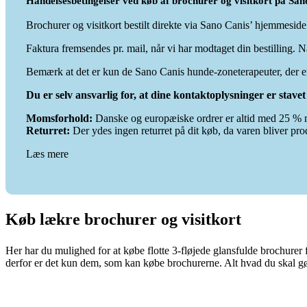
Handelsesbetingelser ved køb af brochurer og visitkort på San
Brochurer og visitkort bestilt direkte via Sano Canis’ hjemmesid
Faktura fremsendes pr. mail, når vi har modtaget din bestilling. N
Bemærk at det er kun de Sano Canis hunde-zoneterapeuter, der er
Du er selv ansvarlig for, at dine kontaktoplysninger er stavet k
Momsforhold:
Danske og europæiske ordrer er altid med 25 % m
Returret:
Der ydes ingen returret på dit køb, da varen bliver pro
Læs mere
Køb lækre brochurer og visitkort
Her har du mulighed for at købe flotte 3-fløjede glansfulde brochure
derfor er det kun dem, som kan købe brochurerne. Alt hvad du skal gøre 