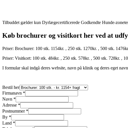
Tilbuddet gælder kun Dyrlægecertificerede Godkendte Hunde-zonete
Køb brochurer og visitkort her ved at udf
Priser: Brochurer: 100 stk. 1154kr. , 250 stk. 1270kr. , 500 stk. 1476k
Priser: Visitkort: 100 stk. 484kr. , 250 stk. 578kr. , 500 stk. 728kr. , 
I formular skal indgå deres website, navn på klinik og deres eget nav
Bestil her
Firmanavn
*
Navn
*
Adresse
*
Postnummer
*
By
*
Land
*