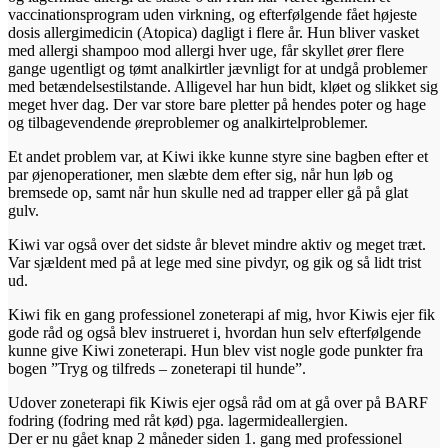
vaccinationsprogram uden virkning, og efterfølgende fået højeste
dosis allergimedicin (Atopica) dagligt i flere år. Hun bliver vasket
med allergi shampoo mod allergi hver uge, får skyllet ører flere
gange ugentligt og tømt analkirtler jævnligt for at undgå problemer
med betændelsestilstande. Alligevel har hun bidt, kløet og slikket sig
meget hver dag. Der var store bare pletter på hendes poter og hage
og tilbagevendende øreproblemer og analkirtelproblemer.
Et andet problem var, at Kiwi ikke kunne styre sine bagben efter et
par øjenoperationer, men slæbte dem efter sig, når hun løb og
bremsede op, samt når hun skulle ned ad trapper eller gå på glat
gulv.
Kiwi var også over det sidste år blevet mindre aktiv og meget træt.
Var sjældent med på at lege med sine pivdyr, og gik og så lidt trist
ud.
Kiwi fik en gang professionel zoneterapi af mig, hvor Kiwis ejer fik
gode råd og også blev instrueret i, hvordan hun selv efterfølgende
kunne give Kiwi zoneterapi. Hun blev vist nogle gode punkter fra
bogen ”Tryg og tilfreds – zoneterapi til hunde”.
Udover zoneterapi fik Kiwis ejer også råd om at gå over på BARF
fodring (fodring med råt kød) pga. lagermideallergien.
Der er nu gået knap 2 måneder siden 1. gang med professionel