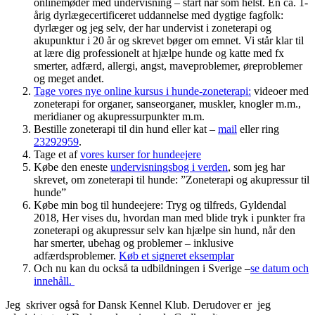
onlinemøder med undervisning – start når som helst. En ca. 1-
årig dyrlægecertificeret uddannelse med dygtige fagfolk:
dyrlæger og jeg selv, der har undervist i zoneterapi og
akupunktur i 20 år og skrevet bøger om emnet. Vi står klar til
at lære dig professionelt at hjælpe hunde og katte med fx
smerter, adfærd, allergi, angst, maveproblemer, øreproblemer
og meget andet.
Tage vores nye online kursus i hunde-zoneterapi:
videoer med
zoneterapi for organer, sanseorganer, muskler, knogler m.m.,
meridianer og akupressurpunkter m.m.
Bestille zoneterapi til din hund eller kat –
mail
eller ring
23292959
.
Tage et af
vores kurser for hundeejere
Købe den eneste
undervisningsbog i verden
, som jeg har
skrevet, om zoneterapi til hunde: ”Zoneterapi og akupressur til
hunde”
Købe min bog til hundeejere: Tryg og tilfreds, Gyldendal
2018, Her vises du, hvordan man med blide tryk i punkter fra
zoneterapi og akupressur selv kan hjælpe sin hund, når den
har smerter, ubehag og problemer – inklusive
adfærdsproblemer.
Køb et signeret eksemplar
Och nu kan du också ta udbildningen i Sverige –
se datum och
innehåll.
Jeg skriver også for Dansk Kennel Klub. Derudover er jeg