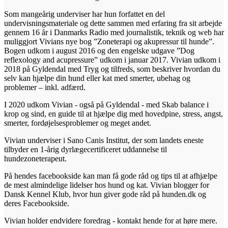
Som mangeårig underviser har hun forfattet en del
undervisningsmateriale og dette sammen med erfaring fra sit arbejde
gennem 16 år i Danmarks Radio med journalistik, teknik og web har
muliggjort Vivians nye bog ”Zoneterapi og akupressur til hunde”.
Bogen udkom i august 2016 og den engelske udgave ”Dog
reflexology and acupressure” udkom i januar 2017. Vivian udkom i
2018 på Gyldendal med Tryg og tilfreds, som beskriver hvordan du
selv kan hjælpe din hund eller kat med smerter, ubehag og
problemer – inkl. adfærd.
I 2020 udkom Vivian - også på Gyldendal - med Skab balance i
krop og sind, en guide til at hjælpe dig med hovedpine, stress, angst,
smerter, fordøjelsesproblemer og meget andet.
Vivian underviser i Sano Canis Institut, der som landets eneste
tilbyder en 1-årig dyrlægecertificeret uddannelse til
hundezoneterapeut.
På hendes facebookside kan man få gode råd og tips til at afhjælpe
de mest almindelige lidelser hos hund og kat. Vivian blogger for
Dansk Kennel Klub, hvor hun giver gode råd på hunden.dk og
deres Facebookside.
Vivian holder endvidere foredrag - kontakt hende for at høre mere.