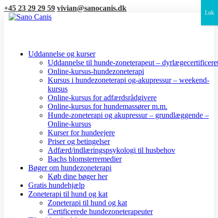
+45 23 29 29 59
vivian@sanocanis.dk
Luk
Uddannelse og kurser
Uddannelse til hunde-zoneterapeut – dyrlægecertificere
Online-kursus-hundezoneterapi
Kursus i hundezoneterapi og-akupressur – weekend-
kursus
Online-kursus for adfærdsrådgivere
Online-kursus for hundemassører m.m.
Hunde-zoneterapi og akupressur – grundlæggende –
Online-kursus
Kurser for hundeejere
Priser og betingelser
Adfærd/indlæringspsykologi til husbehov
Bachs blomsterremedier
Bøger om hundezoneterapi
Køb dine bøger her
Gratis hundehjælp
Zoneterapi til hund og kat
Zoneterapi til hund og kat
Certificerede hundezoneterapeuter