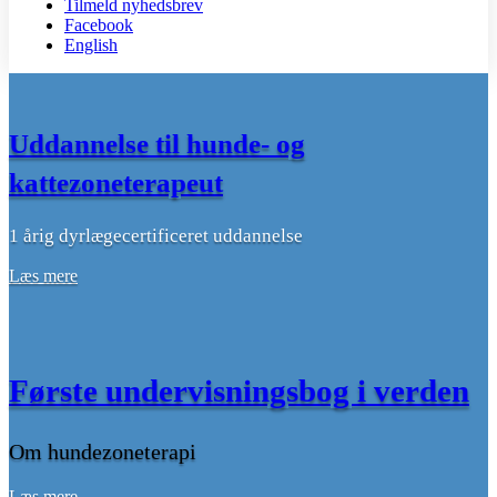
Tilmeld nyhedsbrev
Facebook
English
Uddannelse til hunde- og
kattezoneterapeut
1 årig dyrlægecertificeret uddannelse
Læs mere
Første undervisningsbog i verden
Om hundezoneterapi
Læs mere