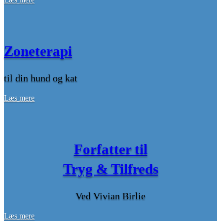
Zoneterapi
til din hund og kat
Læs mere
Forfatter til
Tryg & Tilfreds
Ved Vivian Birlie
Læs mere