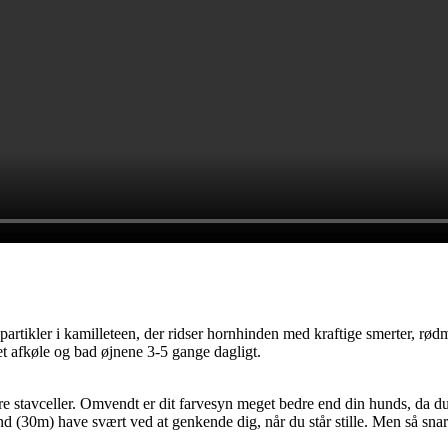
partikler i kamilleteen, der ridser hornhinden med kraftige smerter, rød
et afkøle og bad øjnene 3-5 gange dagligt.
e stavceller. Omvendt er dit farvesyn meget bedre end din hunds, da du h
nd (30m) have svært ved at genkende dig, når du står stille. Men så sn