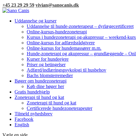
+45 23 29 29 59
vivian@sanocanis.dk
Uddannelse og kurser
Uddannelse til hunde-zoneterapeut – dyrlægecertificeret
Online-kursus-hundezoneterapi
Kursus i hundezoneterapi og-akupressur – weekend-kurs
Online-kursus for adfærdsrådgivere
Online-kursus for hundemassører m.m.
Hunde-zoneterapi og akupressur – grundlæggende – Onl
Kurser for hundeejere
Priser og betingelser
Adfærd/indlæringspsykologi til husbehov
Bachs blomsterremedier
Bøger om hundezoneterapi
Køb dine bøger her
Gratis hundehjælp
Zoneterapi til hund og kat
Zoneterapi til hund og kat
Certificerede hundezoneterapeuter
Tilmeld nyhedsbrev
Facebook
English
Vælg en side