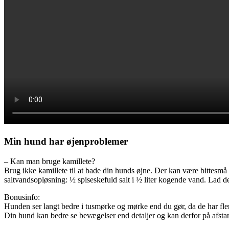
Min hund har øjenproblemer
– Kan man bruge kamillete?
Brug ikke kamillete til at bade din hunds øjne. Der kan være bittesmå 
saltvandsopløsning: ½ spiseskefuld salt i ½ liter kogende vand. Lad d
Bonusinfo:
Hunden ser langt bedre i tusmørke og mørke end du gør, da de har fler
Din hund kan bedre se bevægelser end detaljer og kan derfor på afsta