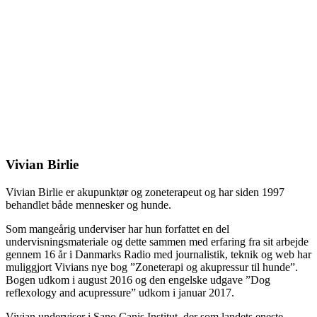
Vivian Birlie
Vivian Birlie er akupunktør og zoneterapeut og har siden 1997
behandlet både mennesker og hunde.
Som mangeårig underviser har hun forfattet en del
undervisningsmateriale og dette sammen med erfaring fra sit arbejde
gennem 16 år i Danmarks Radio med journalistik, teknik og web har
muliggjort Vivians nye bog ”Zoneterapi og akupressur til hunde”.
Bogen udkom i august 2016 og den engelske udgave ”Dog
reflexology and acupressure” udkom i januar 2017.
Vivian underviser i Sano Canis Institut, der som landets eneste