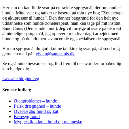
Her kan du kan finde svar på en række spørgsmål, der omhandler
hunde. Mine svar og tanker er baseret på min nye bog “Zoneterapi
og akupressur til hunde”. Den danner baggrund for den helt nye
uddannelse som hunde-zoneterapeut, man kan tage på mit institut
Sano Canis (Den sunde hund). Jeg vil forsøge at svare på de mest
almindelige spørgsmål, jeg oplever i min hverdag i arbejdet med
hunde og på de lidt mere avancerede og specialiserede spørgsmål.
Har du spørgsmål du godt kunne tænkte dig svar på, så send mig
gerne en mail på:
vivian@sanocanis.dk
Se også mine besvarelser og find frem til det svar der forhåbentlig
kan hjælpe dig
Læs alle blogindlæg
Seneste indlæg
Øjenproblemer – hunde
Falsk drægtighed – hunde
Overvægtig hund og kat
Køresyg hund
Myggestik, kløe – hund og menneske