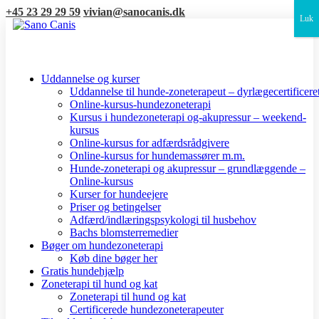
+45 23 29 29 59
vivian@sanocanis.dk
Luk
Uddannelse og kurser
Uddannelse til hunde-zoneterapeut – dyrlægecertificere
Online-kursus-hundezoneterapi
Kursus i hundezoneterapi og-akupressur – weekend-
kursus
Online-kursus for adfærdsrådgivere
Online-kursus for hundemassører m.m.
Hunde-zoneterapi og akupressur – grundlæggende –
Online-kursus
Kurser for hundeejere
Priser og betingelser
Adfærd/indlæringspsykologi til husbehov
Bachs blomsterremedier
Bøger om hundezoneterapi
Køb dine bøger her
Gratis hundehjælp
Zoneterapi til hund og kat
Zoneterapi til hund og kat
Certificerede hundezoneterapeuter