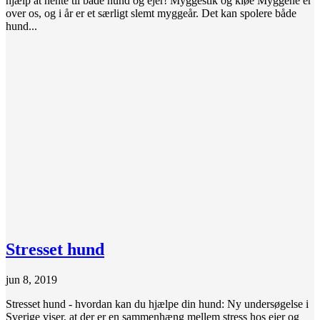
hjælp at hente til både hund og ejer! Myggestik og kløe Myggene er
over os, og i år er et særligt slemt myggeår. Det kan spolere både
hund...
Stresset hund
jun 8, 2019
Stresset hund - hvordan kan du hjælpe din hund: Ny undersøgelse i
Sverige viser, at der er en sammenhæng mellem stress hos ejer og