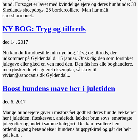
hund. Forsøget er lavet med kvindelige ejere og deres hunhunde: 33
Shetlands sheepdogs, 25 bordercolliere. Man har målt
stresshormonet...
NY BOG: Tryg og tilfreds
dec 14, 2017
Nu kan du forudbestille min nye bog, Tryg og tilfreds, der
udkommer på Gyldendal d. 15 januar. Ønsk dig den som forsinket
julegave eller glæd en ven med den. Den fås hos alle boghandlere,
men ønsker du et signeret eksemplar, så skriv til
vivian@sanocanis.dk Gyldendal...
Boost hundens mave her i juletiden
dec 6, 2017
Mange hundeejere giver i misforstået godhed deres hunde lækkerier
her i juletiden; flæskesvær, andefedt, lækker brun sovs, smørbagte
julegodter og andet i samme kategori. Det kan resultere i en
ordentlig gang betændelse i hundens bugspytkirtel og går det helt
galt kan...